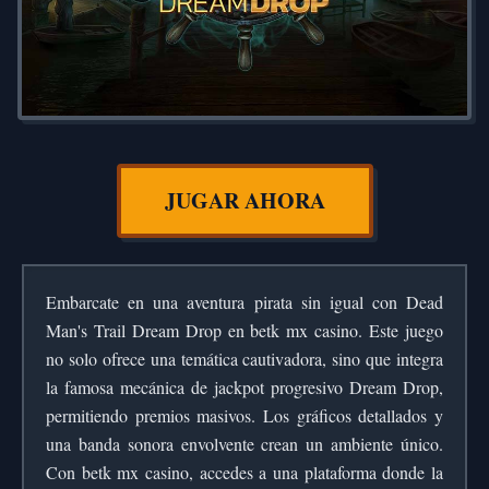
JUGAR AHORA
Embarcate en una aventura pirata sin igual con Dead
Man's Trail Dream Drop en betk mx casino. Este juego
no solo ofrece una temática cautivadora, sino que integra
la famosa mecánica de jackpot progresivo Dream Drop,
permitiendo premios masivos. Los gráficos detallados y
una banda sonora envolvente crean un ambiente único.
Con betk mx casino, accedes a una plataforma donde la