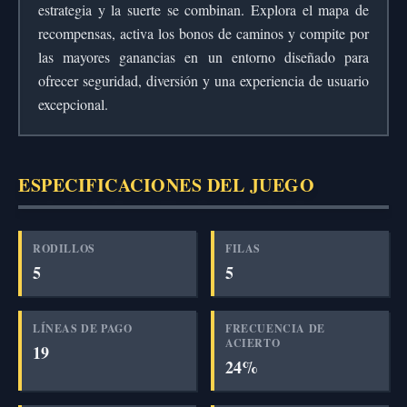
estrategia y la suerte se combinan. Explora el mapa de
recompensas, activa los bonos de caminos y compite por
las mayores ganancias en un entorno diseñado para
ofrecer seguridad, diversión y una experiencia de usuario
excepcional.
ESPECIFICACIONES DEL JUEGO
RODILLOS
FILAS
5
5
LÍNEAS DE PAGO
FRECUENCIA DE
ACIERTO
19
24%