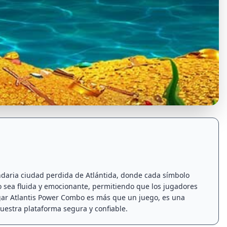
endaria ciudad perdida de Atlántida, donde cada símbolo
 sea fluida y emocionante, permitiendo que los jugadores
ugar Atlantis Power Combo es más que un juego, es una
uestra plataforma segura y confiable.