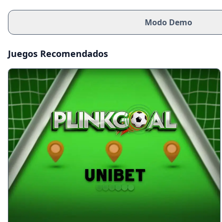
Modo Demo
Juegos Recomendados