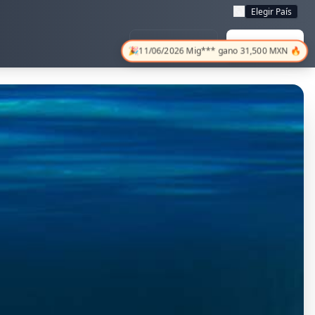
Elegir País
Iniciar Sesión
Registrarse
✅
11/06/2026 Mat*** recibio bono 1,000 MXN 🎉