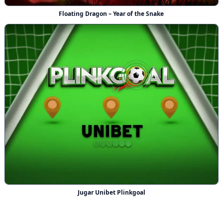
Floating Dragon – Year of the Snake
Jugar Unibet Plinkgoal