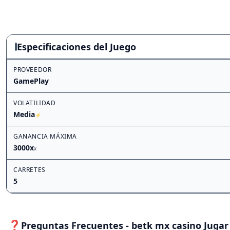
Especificaciones del Juego
PROVEEDOR
GamePlay
VOLATILIDAD
Media
⚡
GANANCIA MÁXIMA
3000x
x
CARRETES
5
❓
Preguntas Frecuentes - betk mx casino Juga