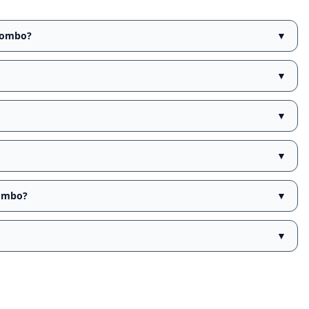
 Combo?
▼
▼
▼
▼
Combo?
▼
▼