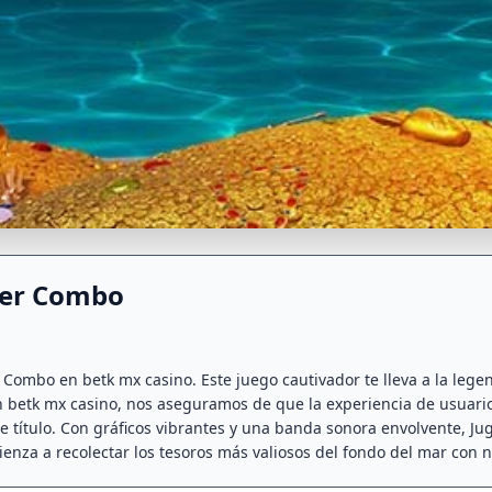
wer Combo
 Combo en betk mx casino. Este juego cautivador te lleva a la leg
 betk mx casino, nos aseguramos de que la experiencia de usuario
 título. Con gráficos vibrantes y una banda sonora envolvente, J
enza a recolectar los tesoros más valiosos del fondo del mar con n