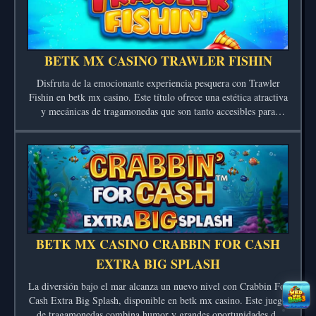
BETK MX CASINO TRAWLER FISHIN
Disfruta de la emocionante experiencia pesquera con Trawler
Fishin en betk mx casino. Este título ofrece una estética atractiva
y mecánicas de tragamonedas que son tanto accesibles para
principiantes como estimulantes para expertos...
BETK MX CASINO CRABBIN FOR CASH
EXTRA BIG SPLASH
La diversión bajo el mar alcanza un nuevo nivel con Crabbin For
Cash Extra Big Splash, disponible en betk mx casino. Este juego
de tragamonedas combina humor y grandes oportunidades de