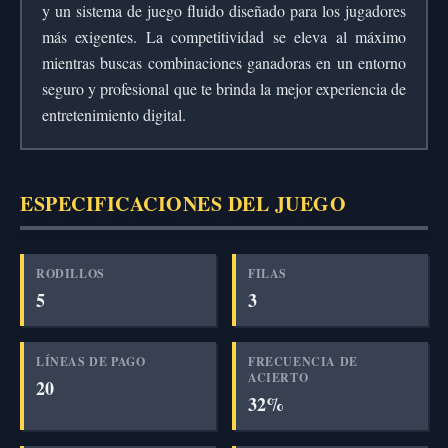
y un sistema de juego fluido diseñado para los jugadores
más exigentes. La competitividad se eleva al máximo
mientras buscas combinaciones ganadoras en un entorno
seguro y profesional que te brinda la mejor experiencia de
entretenimiento digital.
ESPECIFICACIONES DEL JUEGO
RODILLOS
FILAS
5
3
LÍNEAS DE PAGO
FRECUENCIA DE
ACIERTO
20
32%