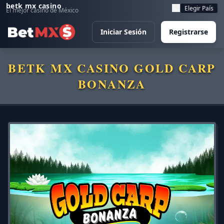
betk mx casino
Elegir País
El mejor casino de México
Iniciar Sesión
Registrarse
BETK MX CASINO GOLD CARP
BONANZA