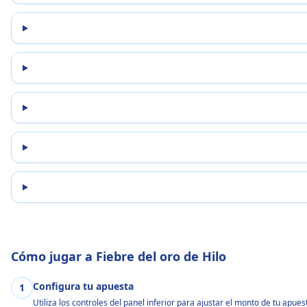
Cómo jugar a Fiebre del oro de Hilo
Configura tu apuesta
1
Utiliza los controles del panel inferior para ajustar el monto de tu apue