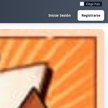
Elegir País
Iniciar Sesión
Registrarse