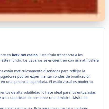
ente en
betk mx casino
. Este título transporta a los
en este mundo, los usuarios se encuentran con una atmósfera
los están meticulosamente diseñados para reflejar la
s jugadores podrán experimentar rondas de bonificación
 una ganancia legendaria. El estilo visual es moderno,
ntos de alta volatilidad lo hace ideal para los entusiastas
 a su capacidad de combinar una temática clásica de
dio de la industria. Esto garantiza que los jugadores