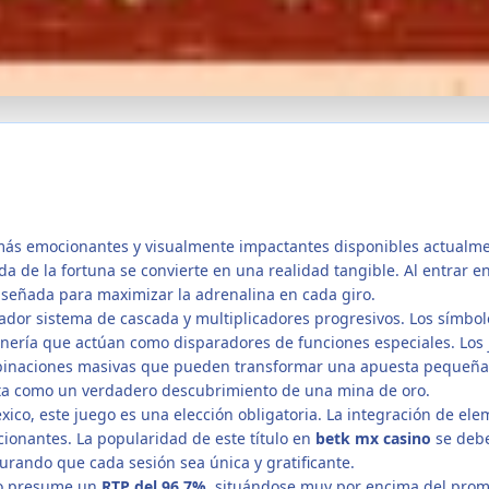
 más emocionantes y visualmente impactantes disponibles actualm
 de la fortuna se convierte en una realidad tangible. Al entrar 
diseñada para maximizar la adrenalina en cada giro.
vador sistema de cascada y multiplicadores progresivos. Los símbo
minería que actúan como disparadores de funciones especiales. Lo
naciones masivas que pueden transformar una apuesta pequeña en
nta como un verdadero descubrimiento de una mina de oro.
co, este juego es una elección obligatoria. La integración de eleme
onantes. La popularidad de este título en
betk mx casino
se debe
urando que cada sesión sea única y gratificante.
ilo presume un
RTP del 96.7%
, situándose muy por encima del prome