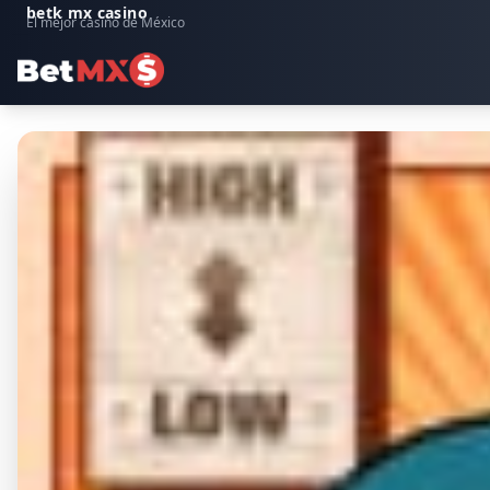
betk mx casino
El mejor casino de México