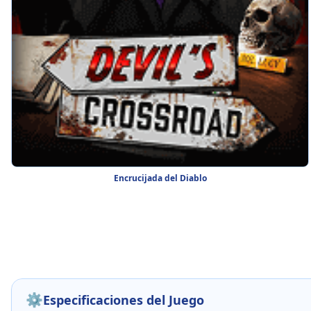
Encrucijada del Diablo
⚙️
Especificaciones del Juego