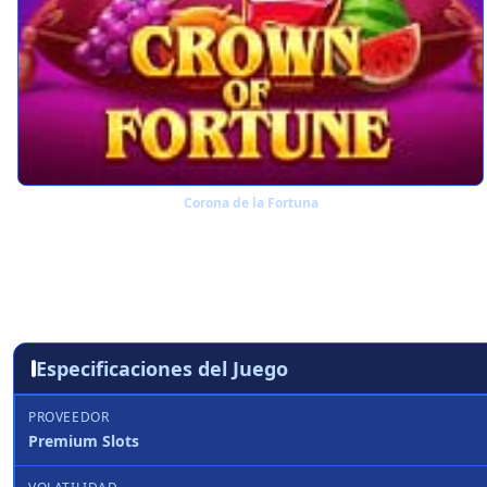
Corona de la Fortuna
Especificaciones del Juego
PROVEEDOR
Premium Slots