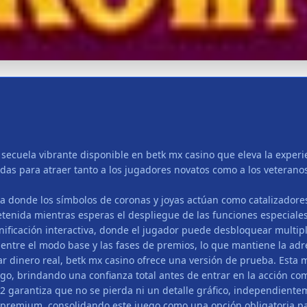
ecuela vibrante disponible en betk mx casino que eleva la experien
as para atraer tanto a los jugadores novatos como a los veterano
a donde los símbolos de coronas y joyas actúan como catalizadore
tenida mientras esperas el despliegue de las funciones especiales 
nificación interactiva, donde el jugador puede desbloquear multipl
entre el modo base y las fases de premios, lo que mantiene la adren
tar dinero real, betk mx casino ofrece una versión de prueba. Est
ago, brindando una confianza total antes de entrar en la acción com
2 garantiza que no se pierda ni un detalle gráfico, independienteme
 premium, consolidando este juego como una opción obligatoria pa