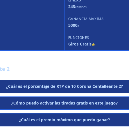
LÍNEAS
243
caminos
GANANCIA MÁXIMA
5000
x
FUNCIONES
Giros Gratis
⭐
te 2
¿Cuál es el porcentaje de RTP de 10 Corona Centelleante 2?
¿Cómo puedo activar las tiradas gratis en este juego?
¿Cuál es el premio máximo que puedo ganar?