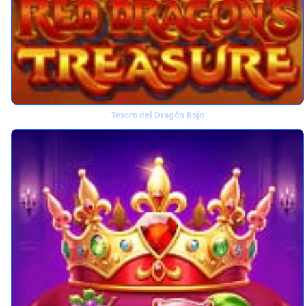
Tesoro del Dragón Rojo