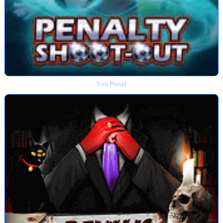
Tiro Penal